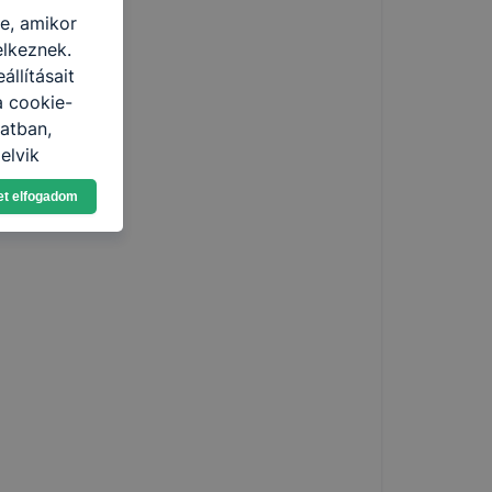
re, amikor
elkeznek.
llításait
a cookie-
latban,
elyik
et elfogadom
atja
ikapcsolni a
ásának a
 elfogadja
t, hogy
k
 nem
 a honlap a