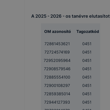
A 2025 - 2026 - os tanévre elutasítot
OM azonosító
Tagozatkód
72861453621
0451
72724574169
0451
72952095964
0451
72908579546
0451
72885554100
0451
72900108297
0451
72859385014
0451
72944127393
0451