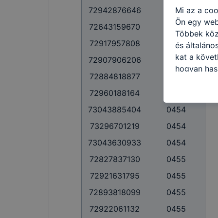
Mi az a coo
72942876646
0453
Ön egy web
72643159670
0453
Többek közö
72917957808
0453
és általáno
kat a követ
72907906206
0454
hogyan hasz
72884818877
0454
részeit lát
biztosítsun
72960188164
0454
oldalunkat,
73043885404
0454
cookie-kat
73296701219
0454
változtatás
a cookie-ka
73043630933
0454
mivel a coo
72827837130
0455
megkönnyít
megakadályo
72921631795
0455
lesznek kép
72893818099
0455
tervezettől
72922061132
0455