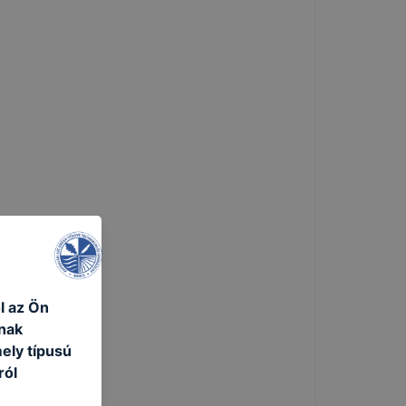
l az Ön
nak
ely típusú
ról