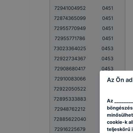
72941004952
0451
72874365099
0451
72955770949
0451
72955771786
0451
73023364025
0453
72922734367
0453
72908680417
0453
72910083066
0453
Az Ön ad
72922050522
0453
72895333883
0453
Az ________
böngészésr
72948762212
0453
minősülhet
72885622040
0453
cookie-k a
teljeskörű 
72916225679
0453