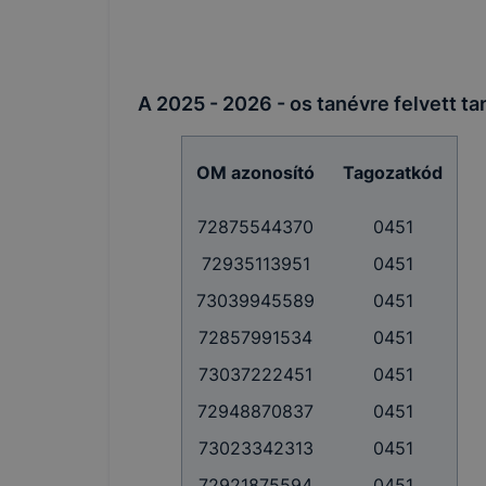
A 2025 - 2026 - os tanévre felvett ta
OM azonosító
Tagozatkód
72875544370
0451
72935113951
0451
73039945589
0451
72857991534
0451
73037222451
0451
72948870837
0451
73023342313
0451
72921875594
0451