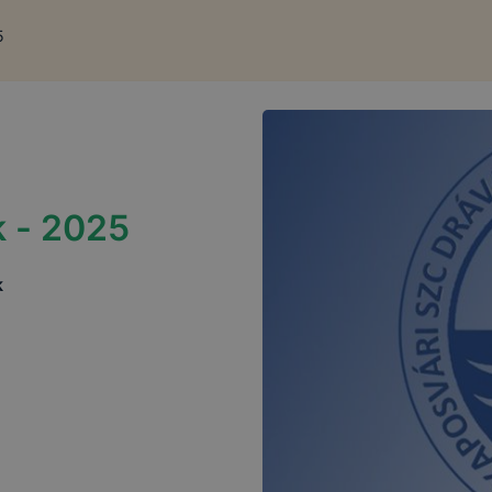
5
k - 2025
k