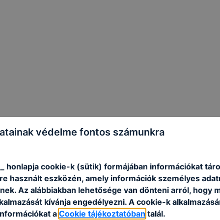
atainak védelme fontos számunkra
_ honlapja cookie-k (sütik) formájában információkat táro
e használt eszközén, amely információk személyes adat
nek. Az alábbiakban lehetősége van dönteni arról, hogy m
lkalmazását kívánja engedélyezni. A cookie-k alkalmazásá
információkat a
Cookie tájékoztatóban
talál.