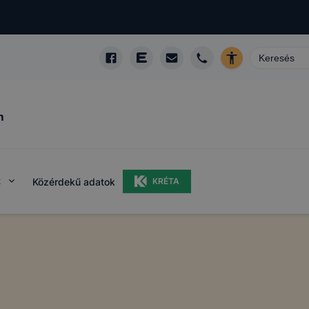
m
k
Közérdekű adatok
KRÉTA