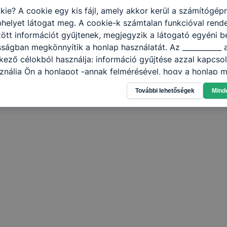
kie? A cookie egy kis fájl, amely akkor kerül a számítógép
helyet látogat meg. A cookie-k számtalan funkcióval rend
tt információt gyűjtenek, megjegyzik a látogató egyéni beá
sságban megkönnyítik a honlap használatát. Az ___________ 
kező célokból használja: információ gyűjtése azzal kapcso
nálja Ön a honlapot -annak felmérésével, hogy a honlap m
ogatja, vagy használja leginkább, így megtudhatjuk, hogyan
További lehetőségek
Mind
k Önnek még jobb felhasználói élményt, ha ismét meglátog
 honlap fejlesztése. Hogyan ellenőrizheti és hogyan tudja k
? Minden modern böngésző engedélyezi a cookie-k beállít
át. A legtöbb böngésző alapértelmezettként automatikusan
t, de ezek általában megváltoztathatók. Felhívjuk figyelmé
kie-k célja honlapunk használhatóságának és folyamataina
ése vagy lehetővé tétele, a cookie-k alkalmazásának
zása vagy törlése által előfordulhat, hogy felhasználóink
esek honlapunk funkcióinak teljes körű használatára, vagy
 eltérően fog működni böngészőjében.