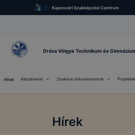
Kaposvári Szakképzési Centrum
Dráva Völgye Technikum és Gimnáziu
Képzéseink
Szakmai dokumentumok
Projekte
Hírek
Hírek